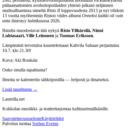
2002 perustettu, kymmenvuotisjuhlansa unohtanut rocktähteydestä
piittaamattomien avohoitopotilaiden yhteisö julkaisi neljännen
studioalbuminsa nimeltä
Risto II
loppuvuodesta 2013 ja nyt vihdoin
13 vuotta myöhemmin Riston viides albumi
Onneksi kaikki oli vain
unta
ilmestyy huhtikuussa 2026.
Bändin muodostavat tätä nykyä
Risto Ylihärsilä, Ninni
Luhtasaari, Ville Leinonen
ja
Tuomas Eriksson
.
Lämpimästi tervetuloa kuuntelemaan Kahvila Sahaan perjantaina
10.7. klo 21.30!
Kuva: Aki Roukala
Onko sinulla tapahtuma?
Ilmoita se kalenteriin sähköpostilla — helposti ja ilmaiseksi.
Lisää tapahtuma →
Lauteilla.net
Kokkolan musiikki- ja teatteritarjontaa kulttuurinnälkäisille.
Saavutettavuusseloste
Käyttöehdot
Palvelun tuottaa
Sorbus Events