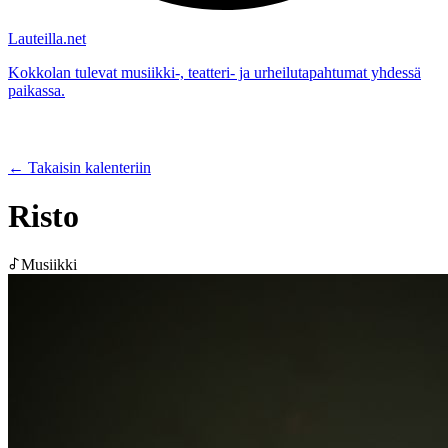
Lauteilla.net
Kokkolan tulevat musiikki-, teatteri- ja urheilutapahtumat yhdessä
paikassa.
← Takaisin kalenteriin
Risto
Musiikki