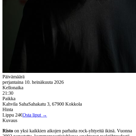
Päivämäärä
perjantaina 10. heinäkuuta 2026
Kellonaika
21:30
Paikka
Kahvila Saha
Sahakatu 3, 67900 Kokkola
Hinta
Lippu 24€
Osta liput →
Kuvaus
Risto
on yksi kaikkien aikojen parhaita rock-yhtyeitä ikinä. Vuonna