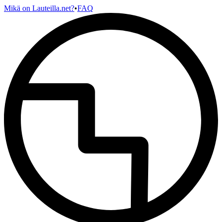
Mikä on Lauteilla.net?
•
FAQ