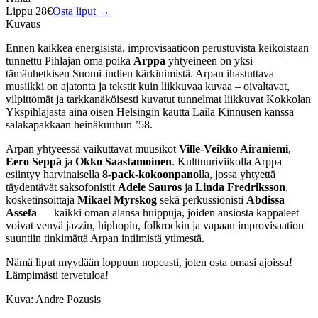
Lippu 28€
Osta liput →
Kuvaus
Ennen kaikkea energisistä, improvisaatioon perustuvista keikoistaan
tunnettu Pihlajan oma poika
Arppa
yhtyeineen on yksi
tämänhetkisen Suomi-indien kärkinimistä. Arpan ihastuttava
musiikki on ajatonta ja tekstit kuin liikkuvaa kuvaa – oivaltavat,
vilpittömät ja tarkkanäköisesti kuvatut tunnelmat liikkuvat Kokkolan
Ykspihlajasta aina öisen Helsingin kautta Laila Kinnusen kanssa
salakapakkaan heinäkuuhun ’58.
Arpan yhtyeessä vaikuttavat muusikot
Ville-Veikko Airaniemi
,
Eero Seppä
ja
Okko Saastamoinen
. Kulttuuriviikolla Arppa
esiintyy harvinaisella
8-pack-kokoonpano
lla, jossa yhtyettä
täydentävät saksofonistit
Adele Sauros
ja
Linda Fredriksson
,
kosketinsoittaja
Mikael Myrskog
sekä perkussionisti
Abdissa
Assefa
— kaikki oman alansa huippuja, joiden ansiosta kappaleet
voivat venyä jazzin, hiphopin, folkrockin ja vapaan improvisaation
suuntiin tinkimättä Arpan intiimistä ytimestä.
Nämä liput myydään loppuun nopeasti, joten osta omasi ajoissa!
Lämpimästi tervetuloa!
Kuva: Andre Pozusis