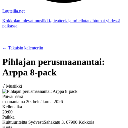
Lauteilla.net
Kokkolan tulevat musiikki-, teatteri- ja urheilutapahtumat yhdessä
paikassa.
← Takaisin kalenteriin
Pihlajan perusmaanantai:
Arppa 8-pack
Musiikki
Päivämäärä
maanantaina 20. heinäkuuta 2026
Kellonaika
20:00
Paikka
Kulttuuriteltta Sydvesti
Sahakatu 3, 67900 Kokkola
Hinta