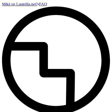
Mikä on Lauteilla.net?
•
FAQ