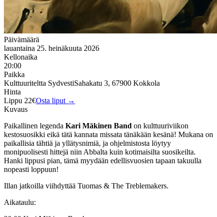
Päivämäärä
lauantaina 25. heinäkuuta 2026
Kellonaika
20:00
Paikka
Kulttuuriteltta Sydvesti
Sahakatu 3, 67900 Kokkola
Hinta
Lippu 22€
Osta liput →
Kuvaus
Paikallinen legenda
Kari Mäkinen Band
on kulttuuriviikon
kestosuosikki eikä tätä kannata missata tänäkään kesänä! Mukana on
paikallisia tähtiä ja yllätysnimiä, ja ohjelmistosta löytyy
monipuolisesti hittejä niin Abbalta kuin kotimaisilta suosikeilta.
Hanki lippusi pian, tämä myydään edellisvuosien tapaan takuulla
nopeasti loppuun!
Illan jatkoilla viihdyttää Tuomas & The Treblemakers.
Aikataulu: