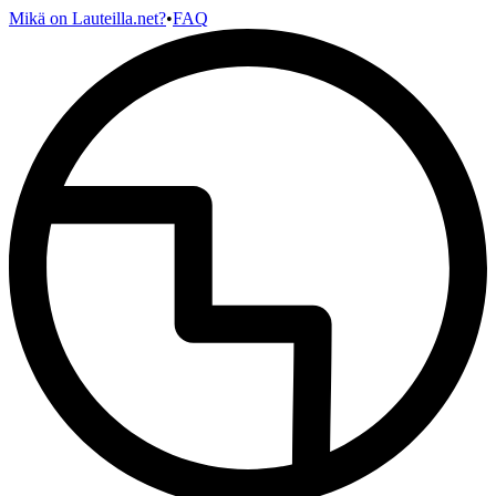
Mikä on Lauteilla.net?
•
FAQ