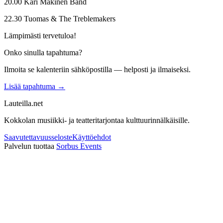
20.00 Kari Mäkinen Band
22.30 Tuomas & The Treblemakers
Lämpimästi tervetuloa!
Onko sinulla tapahtuma?
Ilmoita se kalenteriin sähköpostilla — helposti ja ilmaiseksi.
Lisää tapahtuma →
Lauteilla.net
Kokkolan musiikki- ja teatteritarjontaa kulttuurinnälkäisille.
Saavutettavuusseloste
Käyttöehdot
Palvelun tuottaa
Sorbus Events