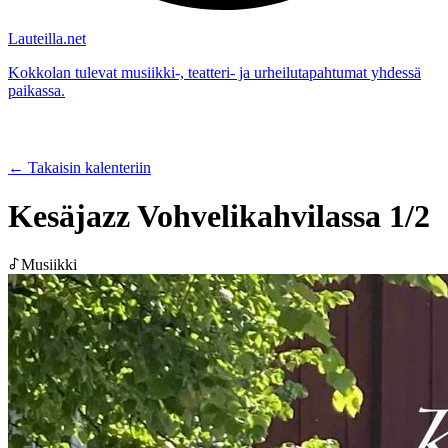
Lauteilla.net
Kokkolan tulevat musiikki-, teatteri- ja urheilutapahtumat yhdessä
paikassa.
← Takaisin kalenteriin
Kesäjazz Vohvelikahvilassa 1/2
Musiikki