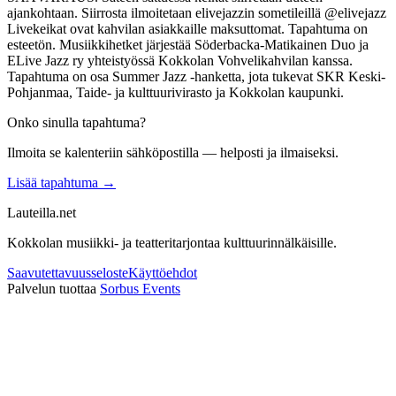
ajankohtaan. Siirrosta ilmoitetaan elivejazzin sometileillä @elivejazz
Livekeikat ovat kahvilan asiakkaille maksuttomat. Tapahtuma on
esteetön. Musiikkihetket järjestää Söderbacka-Matikainen Duo ja
ELive Jazz ry yhteistyössä Kokkolan Vohvelikahvilan kanssa.
Tapahtuma on osa Summer Jazz -hanketta, jota tukevat SKR Keski-
Pohjanmaa, Taide- ja kulttuurivirasto ja Kokkolan kaupunki.
Onko sinulla tapahtuma?
Ilmoita se kalenteriin sähköpostilla — helposti ja ilmaiseksi.
Lisää tapahtuma →
Lauteilla.net
Kokkolan musiikki- ja teatteritarjontaa kulttuurinnälkäisille.
Saavutettavuusseloste
Käyttöehdot
Palvelun tuottaa
Sorbus Events