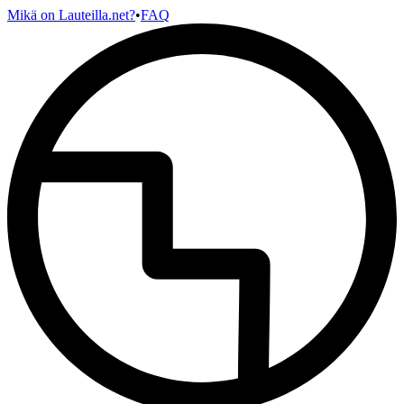
Mikä on Lauteilla.net?
•
FAQ