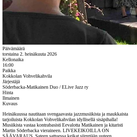
Päivämäärä
torstaina 2. heinäkuuta 2026
Kellonaika
16:00
Paikka
Kokkolan Vohvelikahvila
Järjestäjä
Söderbacka-Matikainen Duo / ELive Jazz ry
Hinta
Ilmainen
Kuvaus
Heinäkuussa nautitaan svengaavasta jazzmusiikista ja maukkaista
tarjoiluista Kokkolan Vohvelikahvilan idyllisellä sisäpihalla!
Musiikista vastaa kontrabasisti Eevalotta Matikainen ja kitaristi
Martin Söderbacka vieraineen. LIVEKEIKOILLA ON
SÄÄVARAUS. Sateen sattuessa keikat siirretään uuteen