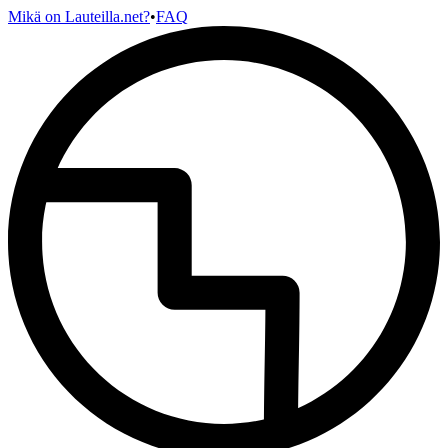
Mikä on Lauteilla.net?
•
FAQ