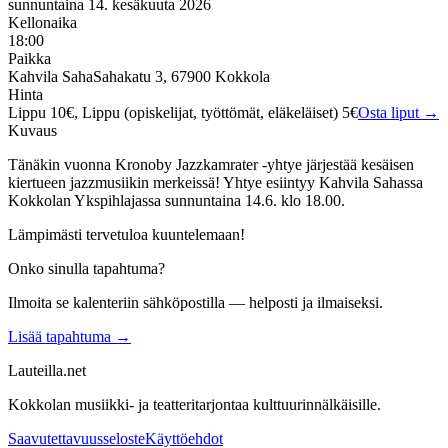
sunnuntaina 14. kesäkuuta 2026
Kellonaika
18:00
Paikka
Kahvila Saha
Sahakatu 3, 67900 Kokkola
Hinta
Lippu 10€, Lippu (opiskelijat, työttömät, eläkeläiset) 5€
Osta liput →
Kuvaus
Tänäkin vuonna Kronoby Jazzkamrater -yhtye järjestää kesäisen
kiertueen jazzmusiikin merkeissä! Yhtye esiintyy Kahvila Sahassa
Kokkolan Ykspihlajassa sunnuntaina 14.6. klo 18.00.
Lämpimästi tervetuloa kuuntelemaan!
Onko sinulla tapahtuma?
Ilmoita se kalenteriin sähköpostilla — helposti ja ilmaiseksi.
Lisää tapahtuma →
Lauteilla.net
Kokkolan musiikki- ja teatteritarjontaa kulttuurinnälkäisille.
Saavutettavuusseloste
Käyttöehdot